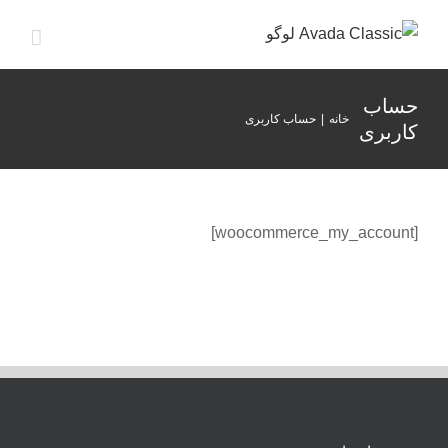
ها
ردن
حتوا
حساب
خانه
|
حساب کاربری
کاربری
[woocommerce_my_account]