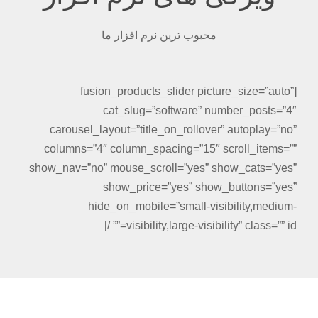
محبوب ترین نرم افزار ما
[fusion_products_slider picture_size=”auto”
cat_slug=”software” number_posts=”4″
carousel_layout=”title_on_rollover” autoplay=”no”
columns=”4″ column_spacing=”15″ scroll_items=””
show_nav=”no” mouse_scroll=”yes” show_cats=”yes”
show_price=”yes” show_buttons=”yes”
hide_on_mobile=”small-visibility,medium-
visibility,large-visibility” class=”” id=”” /]