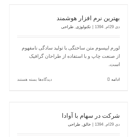
قانون
بهترین نرم افزار هوشمند
استفاده
بعضی
بهترین نرم افزار هوشمند
تکنولوژی
طراحی
از
دستگاه‌ها
دی 29ام, 1394
|
تکنولوژی
,
طراحی
از
نماینده
حقوقی»
لورم ایپسوم متن ساختگی با تولید سادگی نامفهوم
در
از صنعت چاپ و با استفاده از طراحان گرافیک
بوته
است.
نقد
برای
ادامه
دیدگاه‌ها
بسته هستند
بهترین
نرم
افزار
شرکت در سهام با آوادا
هوشمند
شرکت در سهام با آوادا
خالق
طراحی
دی 29ام, 1394
|
خالق
,
طراحی