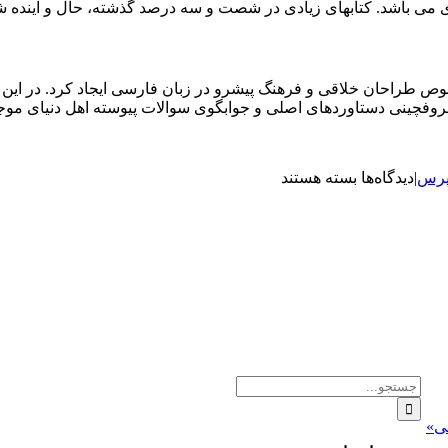
بردی می باشد. کتابهای زیادی در شصت و سه درصد گذشته، حال و آیند
خصوص طراحان خلاقی و فرهنگ پیشرو در زبان فارسی ایجاد کرد. در این
روفچینی دستاوردهای اصلی و جوابگوی سوالات پیوسته اهل دنیای موجو
برای
پرس
|
دیدگاه‌ها
بسته هستند
دیده
شدن
کارآفرینان
در
فضای
مجازی
با
تبلیغات
جستجو
برای:
قی»