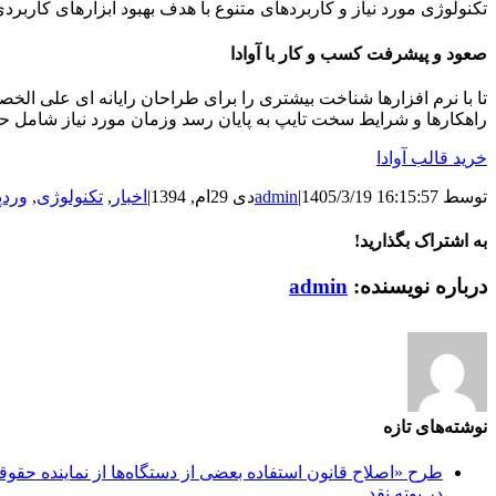
تکنولوژی مورد نیاز و کاربردهای متنوع با هدف بهبود ابزارهای کار
صعود و پیشرفت کسب و کار با آوادا
تا با نرم افزارها شناخت بیشتری را برای طراحان رایانه ای علی ال
راهکارها و شرایط سخت تایپ به پایان رسد وزمان مورد نیاز شامل ح
خرید قالب آوادا
توسط
1405/3/19 16:15:57
|
admin
دی 29ام, 1394
|
اخبار
,
تکنولوژی
,
ورد
به اشتراک بگذارید!
WhatsApp
Facebook
LinkedIn
Pinterest
Tumblr
Twitter
Reddit
Vk
ایمیل
درباره نویسنده:
admin
نوشته‌های تازه
طرح «اصلاح قانون استفاده بعضی از دستگاه‌ها از نماینده حقو
در بوته نقد